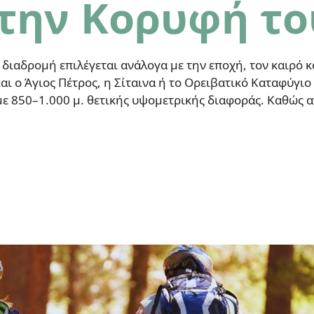
την Κορυφή τ
αδρομή επιλέγεται ανάλογα με την εποχή, τον καιρό κα
αι ο Άγιος Πέτρος, η Σίταινα ή το Ορειβατικό Καταφύγιο
με 850–1.000 μ. θετικής υψομετρικής διαφοράς. Καθώς α