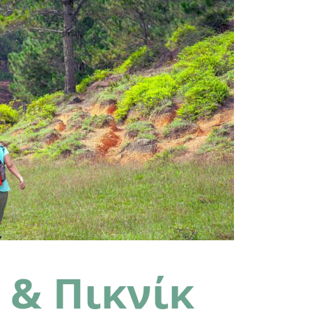
 & Πικνίκ